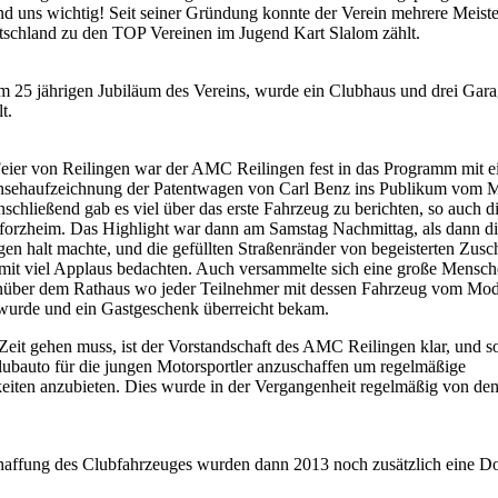
d uns wichtig! Seit seiner Gründung konnte der Verein mehrere Meistert
tschland zu den TOP Vereinen im Jugend Kart Slalom zählt.
m 25 jährigen Jubiläum des Vereins, wurde ein Clubhaus und drei Gar
t.
Feier von Reilingen war der AMC Reilingen fest in das Programm mit 
rnsehaufzeichnung der Patentwagen von Carl Benz ins Publikum vom 
schließend gab es viel über das erste Fahrzeug zu berichten, so auch d
orzheim. Das Highlight war dann am Samstag Nachmittag, als dann d
gen halt machte, und die gefüllten Straßenränder von begeisterten Zusc
it viel Applaus bedachten. Auch versammelte sich eine große Mensc
nüber dem Rathaus wo jeder Teilnehmer mit dessen Fahrzeug vom Mod
t wurde und ein Gastgeschenk überreicht bekam.
Zeit gehen muss, ist der Vorstandschaft des AMC Reilingen klar, und s
Clubauto für die jungen Motorsportler anzuschaffen um regelmäßige
eiten anzubieten. Dies wurde in der Vergangenheit regelmäßig von den
haffung des Clubfahrzeuges wurden dann 2013 noch zusätzlich eine D