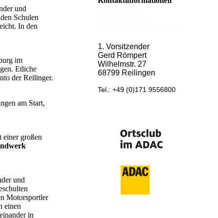
Kontaktinformationen
inder und
Allgemeiner
nden Schulen
Motorsportclub
icht. In den
Reilingen e.V. im ADAC
1. Vorsitzender
Gerd Römpert
burg im
Wilhelmstr. 27
gen. Etliche
68799 Reilingen
to der Reilinger.
Tel.: +49 (0)171 9556800
ngen am Start,
t einer großen
andwerk
nder und
eschulten
en Motorsportler
n einen
einander in