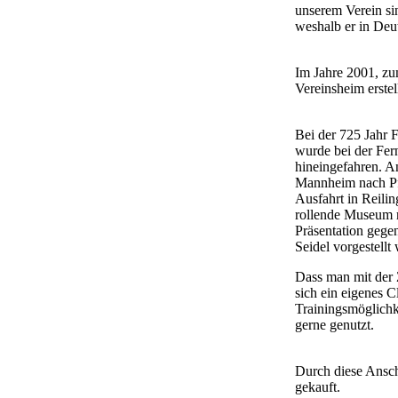
unserem Verein sin
weshalb er in Deu
Im Jahre 2001, zu
Vereinsheim erstell
Bei der 725 Jahr 
wurde bei der Fe
hineingefahren. An
Mannheim nach Pf
Ausfahrt in Reilin
rollende Museum m
Präsentation gege
Seidel vorgestell
Dass man mit der 
sich ein eigenes 
Trainingsmöglichk
gerne genutzt.
Durch diese Ansc
gekauft.