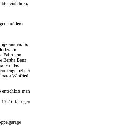
itel einfahren,
agen auf dem
eingebunden. So
Moderator
ie Fahrt von
ie Bertha Benz
hauern das
henmenge bei der
erator Winfried
o entschloss man
 15 -16 Jährigen
oppelgarage