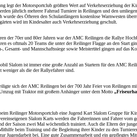
ung legt der Motorsportclub größten Wert auf Verkehrserziehung der K
erden jährlich mehrere Fahrrad Turniere in Reilingen und den umliege
h wurde des Öfteren den Schulanfängern kostenlose Warnwesten überre
gärten wird im Kindesalter auch Verkehrserziehung geschult.
ren der 70er und 80er Jahren war der AMC Reilingen die Rallye Hoch
en es oftmals 20 Teams die unter der Reilinger Flagge an den Start gin
-, Gesamt- und Mannschaftssiege sowie Meistertitel gingen auf das Kon
il Slalom ist immer eine große Anzahl an Startern für den AMC Reili
t weniger als die der Rallyefahrer sind.
iligte sich der AMC Reilingen bei der 700 Jahr Feier von Reilingen mi
Umzug mit Traktor mit großem Anhänger unter dem Motto
„Friseurh
 beim Reilinger Motorsportclub eine Jugend Kart Slalom Gruppe für Ki
vereinseigenen Slalom Karts werden die Fahrerinnen und Fahrer vom g
d der Saison zwei Mal wöchentlich trainiert. Auch die Eltern der jung
Mithilfe beim Training und die Begleitung ihrer Kinder zu den Turniere
 zur Jugendarbeit bei. Eine gute Zusammenarbeit und ein gepflegtes Mit