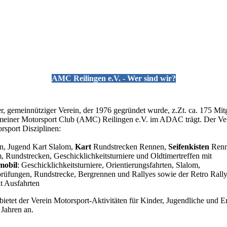
AMC Reilingen e.V. - Wer sind wir?
er, gemeinnütziger Verein, der 1976 gegründet wurde, z.Zt. ca. 175 Mit
iner Motorsport Club (AMC) Reilingen e.V. im ADAC trägt. Der Verei
rsport Disziplinen:
n, Jugend Kart Slalom,
Kart
Rundstrecken Rennen,
Seifenkisten
Renn
m, Rundstrecken, Geschicklichkeitsturniere und Oldtimertreffen mit
mobil
: Geschicklichkeitsturniere, Orientierungsfahrten, Slalom,
rüfungen, Rundstrecke, Bergrennen und Rallyes sowie der Retro Rally
it Ausfahrten
 bietet der Verein Motorsport-Aktivitäten für Kinder, Jugendliche und
 Jahren an.