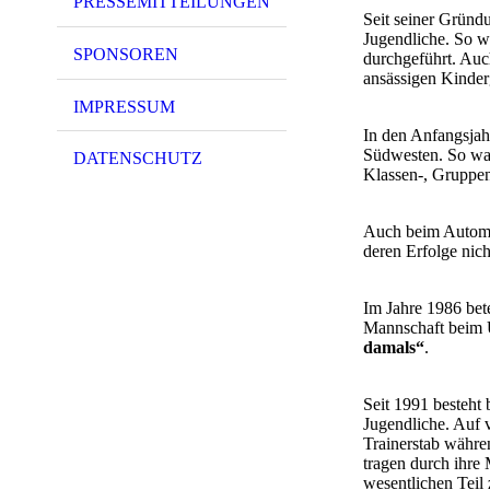
PRESSEMITTEILUNGEN
Seit seiner Gründ
Jugendliche. So w
SPONSOREN
durchgeführt. Auc
ansässigen Kinder
IMPRESSUM
In den Anfangsjah
Südwesten. So war
DATENSCHUTZ
Klassen-, Gruppen
Auch beim Automob
deren Erfolge nich
Im Jahre 1986 bete
Mannschaft beim 
damals“
.
Seit 1991 besteht
Jugendliche. Auf 
Trainerstab währen
tragen durch ihre 
wesentlichen Teil