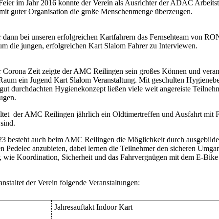
 Feier im Jahr 2016 konnte der Verein als Ausrichter der ADAC Arbeitst
mit guter Organisation die große Menschenmenge überzeugen.
r dann bei unseren erfolgreichen Kartfahrern das Fernsehteam von R
um die jungen, erfolgreichen Kart Slalom Fahrer zu Interviewen.
Corona Zeit zeigte der AMC Reilingen sein großes Können und veransta
aum ein Jugend Kart Slalom Veranstaltung. Mit geschulten Hygienebe
gut durchdachten Hygienekonzept ließen viele weit angereiste Teilneh
ugen.
altet der AMC Reilingen jährlich ein Oldtimertreffen und Ausfahrt mit 
 sind.
23 besteht auch beim AMC Reilingen die Möglichkeit durch ausgebildete
ren Pedelec anzubieten, dabei lernen die Teilnehmer den sicheren Umg
, wie Koordination, Sicherheit und das Fahrvergnügen mit dem E-Bike
nstaltet der Verein folgende Veranstaltungen:
Jahresauftakt Indoor Kart