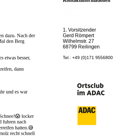
Kontaktinformationen
Allgemeiner
Motorsportclub
Reilingen e.V. im ADAC
1. Vorsitzender
Gerd Römpert
ten dazu. Nach der
Wilhelmstr. 27
Mal den Berg
68799 Reilingen
Tel.: +49 (0)171 9556800
s etwas besser,
reifen, dann
ahr und es war
 Schnee!😱 locker
d fuhren nach
rreifen hatten.😅
molz recht schnell