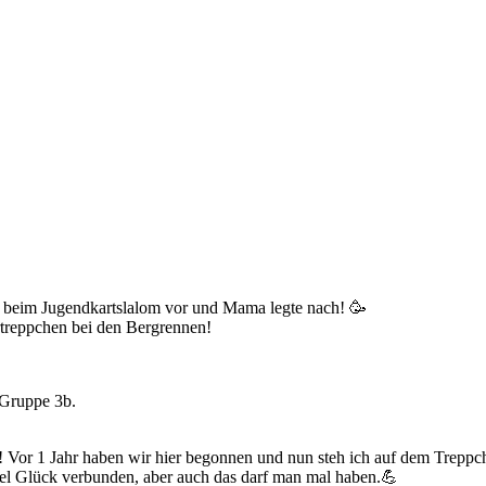
ernationaler ADAC Bergpreis
nring
 beim Jugendkartslalom vor und Mama legte nach! 🥳
rtreppchen bei den Bergrennen!
-Gruppe 3b.
 Vor 1 Jahr haben wir hier begonnen und nun steh ich auf dem Treppch
eeel Glück verbunden, aber auch das darf man mal haben.💪