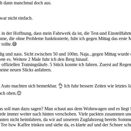
ch dann manchmal doch aus.
ar nicht einfach.
, in der Hoffnung, dass mein Fahrwerk da ist, die Test-und Einstellfahr
me, die ohne Probleme funktionierte, fuhr ich gegen Mittag das erste 
r rollte.😅
lig und nass. Sicht zwischen 50 und 100m. Naja...gegen Mittag wurde e
ete es. Weitere 2 Male fuhr ich den Berg hinauf.
offiziellen Trainingsläufe. 5 Stück konnte ich fahren. Zuerst auf Regen
meine neuen Slicks anfahren.
uto machten sich bemerkbar. 👌 Ich fuhr bessere Zeiten wie letztes J
ach oben.😊
was soll man dazu sagen? Man schaut aus dem Wohnwagen und es liegt
rde immer weiter nach hinten verschoben. Viele packten zusammen un
nten nicht heimfahren, da wir auf unserem Zugfahrzeug bereits Somme
Tee bzw Kaffee trinken und siehe da, es klarte auf und der Schnee sch