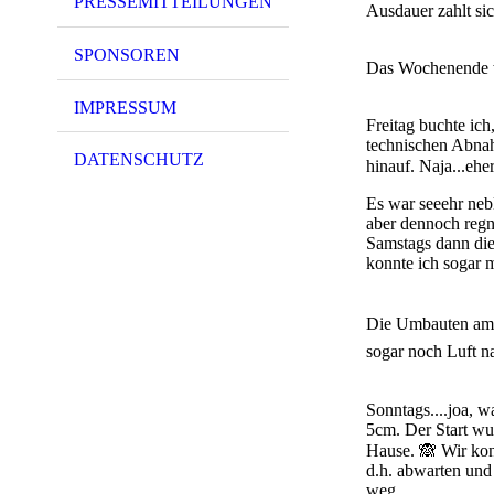
PRESSEMITTEILUNGEN
Ausdauer zahlt si
SPONSOREN
Das Wochenende w
IMPRESSUM
Freitag buchte ich
technischen Abnah
DATENSCHUTZ
hinauf. Naja...ehe
Es war seeehr neb
aber dennoch regn
Samstags dann die 
konnte ich sogar 
Die Umbauten am A
sogar noch Luft n
Sonntags....joa, 
5cm. Der Start wu
Hause. 🙈 Wir kon
d.h. abwarten und 
weg.