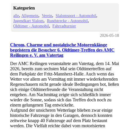
Kategorien
alle
Allgemein
Verein
Slalomsport - Automobil
Jugendkart Slalom
Rundstrecke - Automobil
Oldtimer - Automobil
Fahrradturnier
2026-05-18
Chrom, Charme und nostalgische Motorenklänge
begeistern die Besucher 6. Oldtimer-Treffen des AMC
Reilingen e. V. am Vatertag
Der AMC Reilingen veranstaltete am Vatertag, dem 14. Mai
2026, bereits zum sechsten Mal sein Oldtimertreffen auf
dem Parkplatz der Fritz-Mannherz-Halle. Auch wenn das
Wetter vor allem am Vormittag mit immer wiederkehrenden
Regenschauern nicht gerade ideale Bedingungen bot, ließen
sich einige Oldtimerfreunde die Veranstaltung nicht
entgehen. Am Nachmittag zeigte sich schließlich immer
wieder die Sonne, sodass sich das Treffen doch noch zu
einem gelungenen Tag entwickelte.
Aufgrund der unsicheren Wetterlage blieben zwar einige
historische Fahrzeuge in den Garagen, dennoch konnten
zeitweise knapp 40 Fahrzeuge auf dem Platz bestaunt
werden. Die Vielfalt reichte dabei vom motorisierten