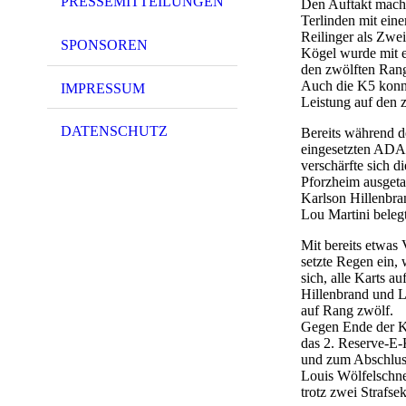
PRESSEMITTEILUNGEN
Den Auftakt macht
Terlinden mit eine
Reilinger als Zwei
SPONSOREN
Kögel wurde mit e
den zwölften Rang
Auch die K5 konnt
IMPRESSUM
Leistung auf den 
DATENSCHUTZ
Bereits während d
eingesetzten ADAC
verschärfte sich d
Pforzheim ausgeta
Karlson Hillenbran
Lou Martini beleg
Mit bereits etwas
setzte Regen ein,
sich, alle Karts a
Hillenbrand und L
auf Rang zwölf.
Gegen Ende der K2
das 2. Reserve-E
und zum Abschluss
Louis Wölfelschne
trotz zwei Strafs