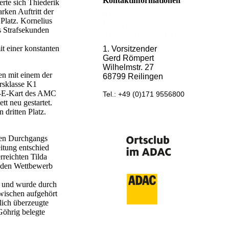
Kontaktinformationen
rte sich Thiederik
rken Auftritt der
Allgemeiner
 Platz. Kornelius
Motorsportclub
s Strafsekunden
Reilingen e.V. im ADAC
t einer konstanten
1. Vorsitzender
Gerd Römpert
Wilhelmstr. 27
en mit einem der
68799 Reilingen
rsklasse K1
rve-E-Kart des AMC
Tel.: +49 (0)171 9556800
t neu gestartet.
 dritten Platz.
sten Durchgangs
itung entschied
rreichten Tilda
e den Wettbewerb
n und wurde durch
wischen aufgehört
lich überzeugte
Göhrig belegte