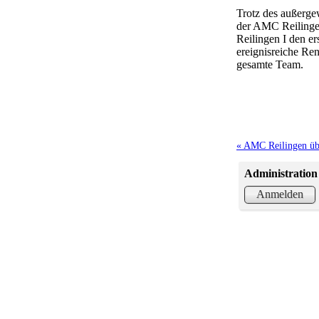
Trotz des außerge
der AMC Reilingen
Reilingen I den e
ereignisreiche Ren
gesamte Team.
« AMC Reilingen üb
Administration
Anmelden