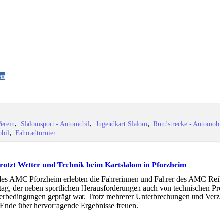
en
Verein
Slalomsport - Automobil
Jugendkart Slalom
Rundstrecke - Automob
obil
Fahrradturnier
rotzt Wetter und Technik beim Kartslalom in Pforzheim
des AMC Pforzheim erlebten die Fahrerinnen und Fahrer des AMC Reil
ag, der neben sportlichen Herausforderungen auch von technischen P
erbedingungen geprägt war. Trotz mehrerer Unterbrechungen und Ver
Ende über hervorragende Ergebnisse freuen.