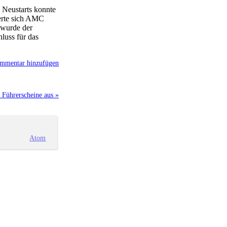
 Neustarts konnte
erte sich AMC
 wurde der
luss für das
mmentar hinzufügen
 Führerscheine aus »
Atom