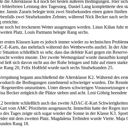
e die Altersklasse K4 noch bei besten äußeren Bedingungen. Hier siche
r fehlerfreien Leistung den Tagessieg. Daniel Lang komplettierte den sta
ter. Jannis Zararis belegte trotz zwei Strafsekunden einen guten fünften
benfalls zwei Strafsekunden Zehnter, während Nick Becker nach sech
 erreichte.
e noch bei trockenem Wetter ausgetragen werden. Linus Kilian fuhr mi
zweiten Platz. Louis Parmann belegte Rang sechs.
er ersten Klassen kam es jedoch immer wieder zu technischen Problem
-E-Karts, das mehrfach während des Wettbewerbs ausfiel. In der Alte
ie Situation schließlich so sehr, dass das defekte Kart gegen ein Rese
uscht werden musste. Der zweite Wertungslauf wurde daraufhin komplet
d ließ sich davon nicht aus der Ruhe bringen und fuhr auf einen starken
te Rang 20, Felix Hoßfeld wurde nach sechs Strafsekunden 25.
 Verspätung begann anschließend die Altersklasse K2. Während des er
 wodurch die Bedingungen zunehmend schwieriger wurden. Die Rennle
uf Regenreifen umzurüsten. Unter diesen schwierigen Voraussetzungen e
isa Becker zeitgleich die Plätze sieben und acht. Leni Göhrig beendet
 bereitete schließlich auch das zweite ADAC-E-Kart Schwierigkeite
-Kart vom AMC Pforzheim ausgetauscht. Immerhin hatte der Regen inz
 des Tages zeigte sich sogar wieder die Sonne in der Klasse K3. Sport
ider mit dem zweiten Platz. Magdalena Terlinden wurde Vierte. Maja 
ekunden Rang 18.