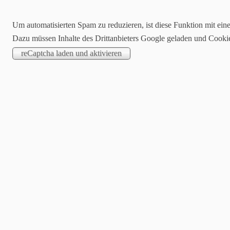
Um automatisierten Spam zu reduzieren, ist diese Funktion mit ein
Dazu müssen Inhalte des Drittanbieters Google geladen und Cooki
Pressemitteilung
HOME
Kategorien
alle
Allgemein
AKTUELLES
Oldtimer - Autom
VEREIN
AMC Reilingen z
SPORT
Am vergangenen Sa
Fahrerinnen und 
MEDIATHEK
Diese fand zum ers
würdigen und fest