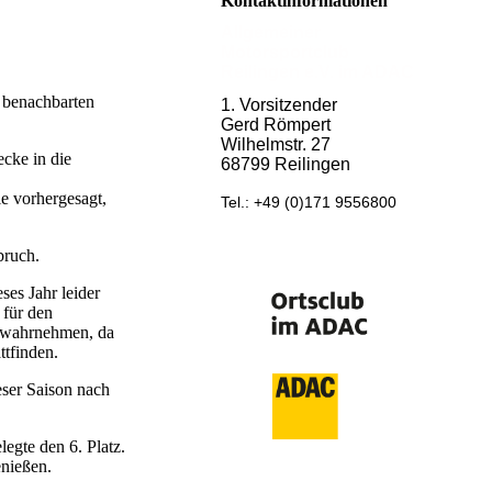
Kontaktinformationen
Allgemeiner
Motorsportclub
Reilingen e.V. im ADAC
m benachbarten
1. Vorsitzender
Gerd Römpert
Wilhelmstr. 27
cke in die
68799 Reilingen
e vorhergesagt,
Tel.: +49 (0)171 9556800
bruch.
es Jahr leider
 für den
t wahrnehmen, da
ttfinden.
eser Saison nach
egte den 6. Platz.
nießen.