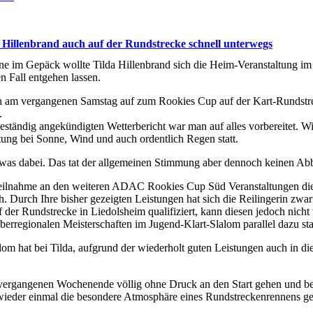
Hillenbrand auch auf der Rundstrecke schnell unterwegs
une im Gepäck wollte Tilda Hillenbrand sich die Heim-Veranstaltung i
n Fall entgehen lassen.
h am vergangenen Samstag auf zum Rookies Cup auf der Kart-Rundstre
.
eständig angekündigten Wetterbericht war man auf alles vorbereitet. Wi
tung bei Sonne, Wind und auch ordentlich Regen statt.
was dabei. Das tat der allgemeinen Stimmung aber dennoch keinen Ab
 Teilnahme an den weiteren ADAC Rookies Cup Süd Veranstaltungen dies
. Durch Ihre bisher gezeigten Leistungen hat sich die Reilingerin zwar
 der Rundstrecke in Liedolsheim qualifiziert, kann diesen jedoch nich
berregionalen Meisterschaften im Jugend-Klart-Slalom parallel dazu sta
lom hat bei Tilda, aufgrund der wiederholt guten Leistungen auch in di
vergangenen Wochenende völlig ohne Druck an den Start gehen und bel
wieder einmal die besondere Atmosphäre eines Rundstreckenrennens ge