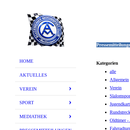
Pressemitteilung
HOME
Kategorien
alle
AKTUELLES
Allgemein
Verein
VEREIN
Slalomspor
SPORT
Jugendkart
Rundstreck
MEDIATHEK
Oldtimer -
Fahrradtur