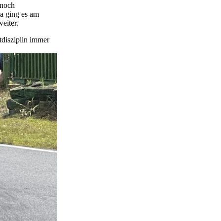
 noch
da ging es am
eiter.
tdisziplin immer