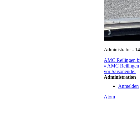
Administrator - 
AMC Reilingen br
« AMC Reilingen h
vor Saisonende!
Administration
Anmelden
Atom